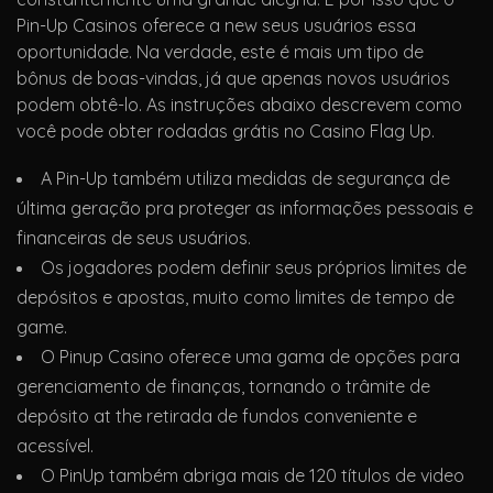
Pin-Up Casinos oferece a new seus usuários essa
oportunidade. Na verdade, este é mais um tipo de
bônus de boas-vindas, já que apenas novos usuários
podem obtê-lo. As instruções abaixo descrevem como
você pode obter rodadas grátis no Casino Flag Up.
A Pin-Up também utiliza medidas de segurança de
última geração pra proteger as informações pessoais e
financeiras de seus usuários.
Os jogadores podem definir seus próprios limites de
depósitos e apostas, muito como limites de tempo de
game.
O Pinup Casino oferece uma gama de opções para
gerenciamento de finanças, tornando o trâmite de
depósito at the retirada de fundos conveniente e
acessível.
O PinUp também abriga mais de 120 títulos de video