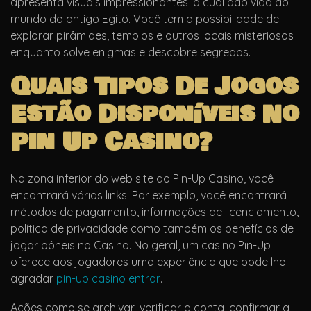
apresenta visuais impressionantes la cual dão vida ao
mundo do antigo Egito. Você tem a possibilidade de
explorar pirâmides, templos e outros locais misteriosos
enquanto solve enigmas e descobre segredos.
Quais Tipos De Jogos
Estão Disponíveis No
Pin Up Casino?
Na zona inferior do web site do Pin-Up Casino, você
encontrará vários links. Por exemplo, você encontrará
métodos de pagamento, informações de licenciamento,
política de privacidade como também os benefícios de
jogar pôneis no Casino. No geral, um casino Pin-Up
oferece aos jogadores uma experiência que pode lhe
agradar
pin-up casino entrar
.
Ações como se archivar, verificar a conta, confirmar a