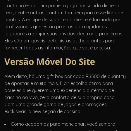
conta no e-mail, um primeiro jogo possuindo dinheiro
real, dentre outras, contam também para esse libro de
pontos. A equipe de suporte ao cliente é formada por
profissionais que estão prontos para ajudar os
jogadores a zanjar suas dúvidas electronic problemas.
Eles são amigáveis, detalhistas at the prontos para
fornecer todas as informações que você precisa.
Versão Móvel Do Site
Além disto, há uma gift box por cada R$500 de quantity
de apostas e muito mais. É an escolha ótima para
aqueles que querem uma experiência autêntica de
cassino ao vivo, zero conforto de sua própria casa.
Com uma grande gama de jogos e promoções
exclusivas, a new seção de cassino.
Como acabamos para mencionar, você sempre