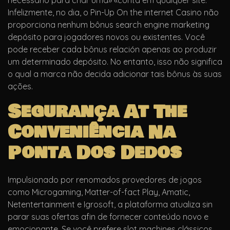
necessário para criar uma» «conta em qualquer site.
Infelizmente, no dia, o Pin-Up On the internet Casino não
proporciona nenhum bônus search engine marketing
depósito para jogadores novos ou existentes. Você
pode receber cada bônus relación apenas ao produzir
um determinado depósito. No entanto, isso não significa
o qual a marca não decida adicionar tais bônus às suas
ações.
Segurança At The
Conveniência Na
Ponta Dos Dedos
Impulsionado por renomados provedores de jogos
como Microgaming, Matter-of-fact Play, Amatic,
Netentertainment e Igrosoft, a plataforma atualiza sin
parar suas ofertas afin de fornecer conteúdo novo e
emocionante. Se você prefere slot machines clássicos,