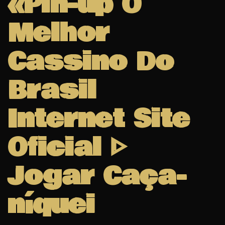
«Pin-up O
Melhor
Cassino Do
Brasil
Internet Site
Oficial ᐈ
Jogar Caça-
níquei