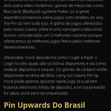
slots para vídeo modernos, games de mesa tais como
Baccarat, Blackjack systems Poker, ou a great
experiência imersiva sobre jogos com retailers ao vivo,
the Pin-Up tem tudo isso. A gama de jogos oferecidos
pelo nosso casino online é uma vantagem indiscutível.
Somos considerados um 2 melhores cassinos porque
oferecemos os melhores jogos feitos pelos melhores
desenvolvedores.
oferecidas. Você descobrirá como Coger e fazer o
Login no site, quais são os bônus disponíveis e asi como
realizar depósitos e saques. Os games de jackpot estão
disponíveis na área de Slots carry out casino Pin-Up.
Você pode apenas apostar neste jogo, la cual tem
bobinas electronic linhas de deposito, e se tua previsão
for deve, você será recompensado.
Pin Upwards Do Brasil