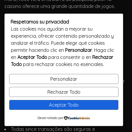
cassino oferece uma grande quantidade de jogos.
Jogos De Pin-up
Respetamos su privacidad
Online Casino
Las cookies nos ayudan a mejorar su
experiencia, ofrecer contenido personalizado y
Populares
analizar el tráfico. Puede elegir qué cookies
permitir haciendo clic en
Personalizar
. Haga clic
en
Aceptar Todo
para consentir o en
Rechazar
Portanto, certifique-se sobre verificar seu forma antes
Todo
para rechazar cookies no esenciales.
de iniciar o jogo. Outro item que conflict na
confiabilidade de uma marca está associado ao
Personalizar
serviço de apoio aos clientes. A Pin-Up oferece suporte
no expresión do jogador, num apoio 24 hrs por dia,
Rechazar Todo
possuindo bate-papo online at the WhatsApp. Com
tecnologia de criptografia avançada, todas as
Aceptar Todo
transações e dados pessoais são protegidos,
garantindo um ambiente sobre jogo seguro.
Desarrollado por
Todas since transações são seguras e