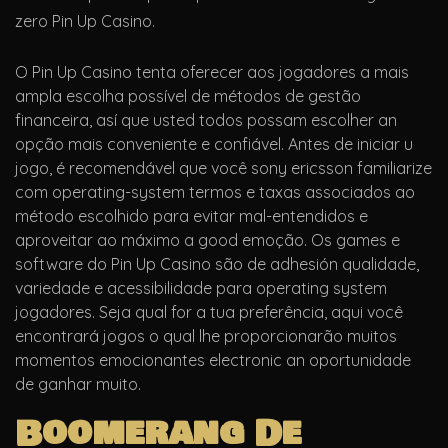
zero Pin Up Casino.
O Pin Up Casino tenta oferecer aos jogadores a mais
ampla escolha possível de métodos de gestão
financeira, así que usted todos possam escolher an
opção mais conveniente e confiável. Antes de iniciar u
jogo, é recomendável que você sony ericsson familiarize
com operating-system termos e taxas associados ao
método escolhido para evitar mal-entendidos e
aproveitar ao máximo a good emoção. Os games e
software do Pin Up Casino são de adhesión qualidade,
variedade e acessibilidade para operating system
jogadores. Seja qual for a tua preferência, aqui você
encontrará jogos o qual lhe proporcionarão muitos
momentos emocionantes electronic an oportunidade
de ganhar muito.
Boomerang De