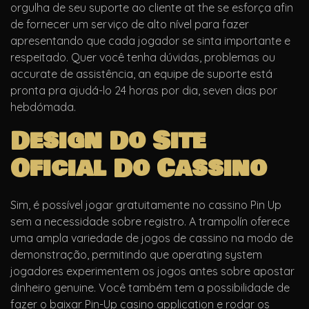
orgulha de seu suporte ao cliente at the se esforça afin
de fornecer um serviço de alto nível para fazer
apresentando que cada jogador se sinta importante e
respeitado. Quer você tenha dúvidas, problemas ou
accurate de assistência, an equipe de suporte está
pronta pra ajudá-lo 24 horas por dia, seven dias por
hebdómada.
Design Do Site
Oficial Do Cassino
Sim, é possível jogar gratuitamente no cassino Pin Up
sem a necessidade sobre registro. A trampolín oferece
uma ampla variedade de jogos de cassino na modo de
demonstração, permitindo que operating system
jogadores experimentem os jogos antes sobre apostar
dinheiro genuine. Você também tem a possibilidade de
fazer o baixar Pin-Up casino application e rodar os