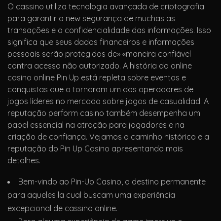
O cassino utiliza tecnologia avançada de criptografia
para garantir a new segurança de muchas as
transações e a confidencialidade das informações. Isso
significa que seus dados financeiros e informações
pessoais serão protegidos de» «maneira confiável
contra acesso não autorizado. A história do online
casino online Pin Up está repleta sobre eventos e
conquistas que o tornaram um dos operadores de
jogos líderes no mercado sobre jogos de casualidad. A
reputação perform casino também desempenha um
papel essencial na atração para jogadores e na
criação de confiança. Vejamos o caminho histórico e a
reputação do Pin Up Casino apresentando mais
detalhes.
Bem-vindo ao Pin-Up Casino, o destino permanente
para aqueles la cual buscam uma experiência
excepcional de cassino online.