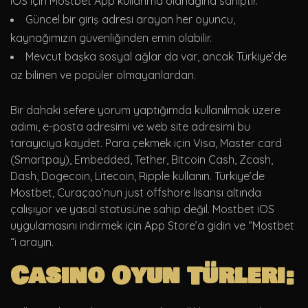
iOS için Mostbet App kullanma olanağına sahiptir.
Güncel bir giriş adresi arayan her oyuncu,
kaynağımızın güvenliğinden emin olabilir.
Mevcut başka sosyal ağlar da var, ancak Türkiye’de
az bilinen ve popüler olmayanlardan.
Bir dahaki sefere yorum yaptığımda kullanılmak üzere
adımı, e-posta adresimi ve web site adresimi bu
tarayıcıya kaydet. Para çekmek için Visa, Master card
(Smartpay), Embedded, Tether, Bitcoin Cash, Zcash,
Dash, Dogecoin, Litecoin, Ripple kullanın. Türkiye’de
Mostbet, Curaçao’nun just offshore lisansı altında
çalışıyor ve yasal statüsüne sahip değil. Mostbet iOS
uygulamasını indirmek için App Store’a gidin ve “Mostbet
“i arayın.
Casino Oyun Türleri: