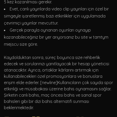
5 kez kazanılması gerekir.
Evet, canlı yayınlarda video clip yayınları için özel bir
simgeyle işaretlenmiş bazı etkinlikler için uygulamada
çevrimiçi yayınlar mevcuttur.
Gerçek parayla oynanan oyunları oynayıp
kazanabileceğiniz bir yer arıyorsanız bu site w tamtym
miejscu size göre.
Kaydolduktan sonra, süreç boyunca size rehberlik
edecek ve sorularınızı yanıtlayacak bir hesap yöneticisi
atanacaktır. Ayrıca, ortaklar kârlarını artırmak için
kullanabilecekleri özel promosyonlara ve bonuslara
erişim elde ederler. [newline]Kullanıcıların çok sayıda spor
etkinliği ve müsabakası üzerine bahis oynamasını sağlar.
Şirketin canlı bahis, maç öncesi bahis ve sanal spor
bahisleri gibi bir dizi bahis alternatifi sunması
beklenmektedir.