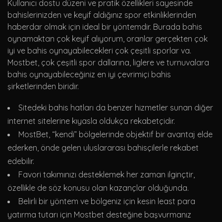
Kullanıcı dostu düzeni ve pratik özellikleri sayesinde
bahislerinizden ve keyif aldığınız spor etkinliklerinden
haberdar olmak için ideal bir yöntemdir. Burada bahis
oynamaktan çok keyif alıyorum, oranlar gerçekten çok
iyi ve bahis oynayabilecekleri çok çeşitli sporlar va.
Mostbet, çok çeşitli spor dallarına, liglere ve turnuvalara
bahis oynayabileceğiniz en iyi çevrimiçi bahis
şirketlerinden biridir.
Sitedeki bahis hatları da benzer hizmetler sunan diğer
internet sitelerine kıyasla oldukça rekabetçidir.
MostBet, “kendi” bölgelerinde objektif bir avantaj elde
ederken, önde gelen uluslararası bahisçilerle rekabet
edebilir.
Favori takımınızı desteklemek her zaman ilginçtir,
özellikle de söz konusu olan kazançlar olduğunda.
Belirli bir yöntem ve bölgeniz için kesin least para
yatırma tutarı için Mostbet desteğine başvurmanız