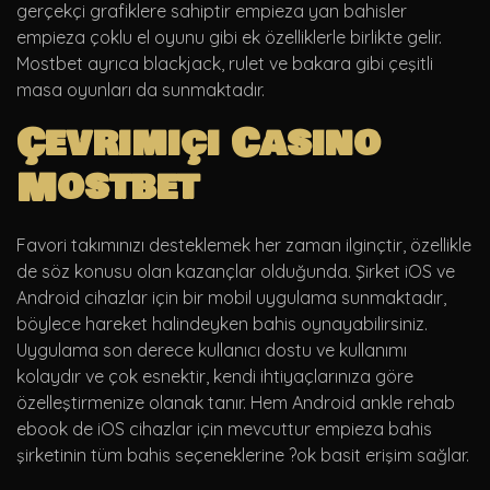
gerçekçi grafiklere sahiptir empieza yan bahisler
empieza çoklu el oyunu gibi ek özelliklerle birlikte gelir.
Mostbet ayrıca blackjack, rulet ve bakara gibi çeşitli
masa oyunları da sunmaktadır.
Çevrimiçi Casino
Mostbet
Favori takımınızı desteklemek her zaman ilginçtir, özellikle
de söz konusu olan kazançlar olduğunda. Şirket iOS ve
Android cihazlar için bir mobil uygulama sunmaktadır,
böylece hareket halindeyken bahis oynayabilirsiniz.
Uygulama son derece kullanıcı dostu ve kullanımı
kolaydır ve çok esnektir, kendi ihtiyaçlarınıza göre
özelleştirmenize olanak tanır. Hem Android ankle rehab
ebook de iOS cihazlar için mevcuttur empieza bahis
şirketinin tüm bahis seçeneklerine ?ok basit erişim sağlar.