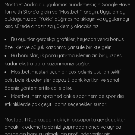
Mostbet Android uygulamasını indirmek için Google Have
fun with Store’a gidin ve “Mostbet “i arayın. Uygulamayı
bulduğunuzda, “Yükle” düğmesine tıklayın ve uygulamayı
kısa sürede cihazınıza yüklemiş olacaksınız.
Bu oyunlar gerçekçi grafikler, heyecan verici bonus
özellikler ve büyük kazanma şansı ile birlikte gelir.
Bu bonuslar, ilk para yatırma işleminizin bir yüzdesi
kadar ekstra para kazanmanızı sağlar.
Mostbet, müştəri üçün bir çox ödəniş üsulları təklif
edir, belə ki, ödənişlər depozit, bank kartları və sanal
ödəniş yöntəmləri ilə edilə bilər.
Mostbet, hem sprained ankle spor hem de spor dışı
etkinliklerde çok çeşitli bahis seçenekleri sunar.
Mostbet TR’ye kaydolmak için pasaporta gerek yoktur,
ancak ilk ödeme talebinizi yapmadan önce ve ayrıca
hoşgeldin bonusu almak için profilinde verilerinin