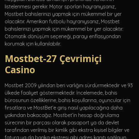
listelenmesi gerekir. Motor sporları hayranıysanız,
Mostbet bahislerinizi yapmak için mükemmel bir yer
olacaktır. Amerikan futbolu hayranıysanız, Mostbet
bahislerinizi yapmak için mükemmel bir yer olacaktır.
Otomatik dönüşüm seçeneği, parayı enflasyondan
korumak için kullanılabilir.
Mostbet-27 Çevrimiçi
Casino
Mostbet 2009 yılından beri varlığını sürdürmektedir ve 93
ülkede faaliyet göstermektedir. İncelemede, bahis
bürosunun özelliklerine, bahis koşullarına, oyuncular için
fırsatlara ve MostBet’e giriş nasıl yapılacağına daha
yakından bakacağız. Mostbet’in hesap doğrulama
sürecinin bir parçası olarak pasaport ya da devlet
tarafından verilmiş bir kimlik gibi ekstra kişisel bilgiler ve
fatura ya da banka ekstresi gibi adres kanıtı sağlayın.