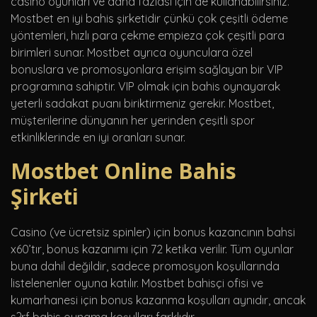
casino oyunları ve daha fazlası için de kullanabilirsiniz.
Mostbet en iyi bahis şirketidir çünkü çok çeşitli ödeme
yöntemleri, hızlı para çekme empieza çok çeşitli para
birimleri sunar. Mostbet ayrıca oyunculara özel
bonuslara ve promosyonlara erişim sağlayan bir VIP
programına sahiptir. VIP olmak için bahis oynayarak
yeterli sadakat puanı biriktirmeniz gerekir. Mostbet,
müşterilerine dünyanın her yerinden çeşitli spor
etkinliklerinde en iyi oranları sunar.
Mostbet Online Bahis
Şirketi
Casino (ve ücretsiz spinler) için bonus kazancının bahsi
x60’tır, bonus kazanımı için 72 ketika verilir. Tüm oyunlar
buna dahil değildir, sadece promosyon koşullarında
listelenenler oyuna katılır. Mostbet bahisçi ofisi ve
kumarhanesi için bonus kazanma koşulları aynıdır, ancak