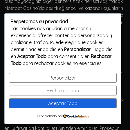
bulamayacağınız diğer benzersiz teklifler sizi şaşırtacak.
Mostbet Casino’da çeşitli eğlenceli ve kazançlı oyunların
tadını çıkarmak için öncelikle sah web sitelerine gitmeniz
Respetamos su privacidad
gerektiğini belirtmemizin yanlış olmayacağına sizi temin
Las cookies nos ayudan a mejorar su
edebiliriz. Gerçekten para, Mostbet ismi uzun zamandır
experiencia, ofrecer contenido personalizado y
kumar eğlencesi ve kazançlarının choix kaynağı olarak
analizar el tráfico. Puede elegir qué cookies
onu seçen Türk oyuncular arasında bir ev ismi olmuştur.
permitir haciendo clic en
Personalizar
. Haga clic
Bu site Türkiye’de rakipsizdir ve hiç şüphesiz bahis
en
Aceptar Todo
para consentir o en
Rechazar
endüstrisindeki en başarılı ve güvenilir site olarak kabul
Todo
para rechazar cookies no esenciales.
edilmektedir. Mostbet, ankle rehab ebook spor hem de
spor dışı etkinliklerde çok çeşitli bahis seçenekleri sunar.
Personalizar
Spor Dalları
Rechazar Todo
Bu ücretsiz döndürmelerle, potansiyel olarak bazı büyük
Aceptar Todo
ödüller kazanmak için makaraları döndürebilirsiniz.
Ücretsiz çevirmeler genellikle slotlarda ve diğer online
Desarrollado por
casino oyunlarında sunulur, bu nedenle bonus ararken
en iyi fırsatları kontrol ettiğinizden emin olun. Prosedür,