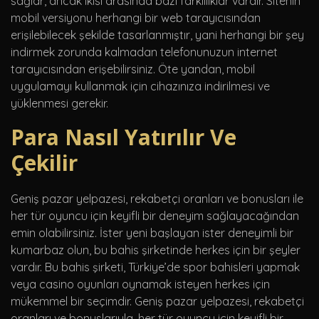
sağlar, ancak ikisi arasında bazı farklılıklar vardır. Sitenin
mobil versiyonu herhangi bir web tarayıcısından
erişilebilecek şekilde tasarlanmıştır, yani herhangi bir şey
indirmek zorunda kalmadan telefonunuzun internet
tarayıcısından erişebilirsiniz. Öte yandan, mobil
uygulamayı kullanmak için cihazınıza indirilmesi ve
yüklenmesi gerekir.
Para Nasıl Yatırılır Ve
Çekilir
Geniş pazar yelpazesi, rekabetçi oranları ve bonusları ile
her tür oyuncu için keyifli bir deneyim sağlayacağından
emin olabilirsiniz. İster yeni başlayan ister deneyimli bir
kumarbaz olun, bu bahis şirketinde herkes için bir şeyler
vardır. Bu bahis şirketi, Türkiye’de spor bahisleri yapmak
veya casino oyunları oynamak isteyen herkes için
mükemmel bir seçimdir. Geniş pazar yelpazesi, rekabetçi
oranları ve bonuslarıyla, her tür oyuncu için keyifli bir