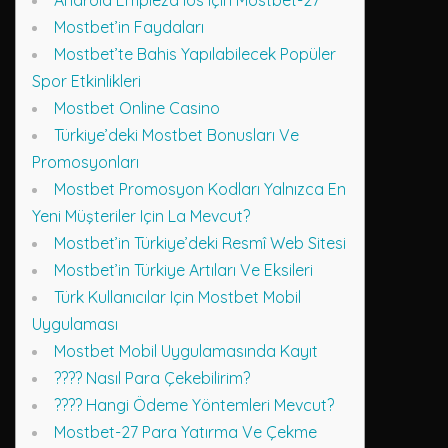
Android Empieza Ios Için Mostbet-27
Mostbet’in Faydaları
Mostbet’te Bahis Yapılabilecek Popüler
Spor Etkinlikleri
Mostbet Online Casino
Türkiye’deki Mostbet Bonusları Ve
Promosyonları
Mostbet Promosyon Kodları Yalnızca En
Yeni Müşteriler Için La Mevcut?
Mostbet’in Türkiye’deki Resmî Web Sitesi
Mostbet’in Türkiye Artıları Ve Eksileri
Türk Kullanıcılar Için Mostbet Mobil
Uygulaması
Mostbet Mobil Uygulamasında Kayıt
???? Nasıl Para Çekebilirim?
???? Hangi Ödeme Yöntemleri Mevcut?
Mostbet-27 Para Yatırma Ve Çekme