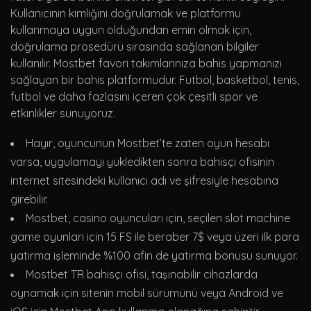
Kullanıcının kimliğini doğrulamak ve platformu
kullanmaya uygun olduğundan emin olmak için,
doğrulama prosedürü sırasında sağlanan bilgiler
kullanılır. Mostbet favori takımlarınıza bahis yapmanızı
sağlayan bir bahis platformudur. Futbol, basketbol, tenis,
futbol ve daha fazlasını içeren çok çeşitli spor ve
etkinlikler sunuyoruz.
Hayır, oyuncunun Mostbet’te zaten oyun hesabı
varsa, uygulamayı yükledikten sonra bahisçi ofisinin
internet sitesindeki kullanıcı adı ve şifresiyle hesabına
girebilir.
Mostbet, casino oyuncuları için, seçilen slot machine
game oyunları için 15 FS ile beraber 7$ veya üzeri ilk para
yatırma işleminde %100 afin de yatırma bonusu sunuyor.
Mostbet TR bahisçi ofisi, taşınabilir cihazlarda
oynamak için sitenin mobil sürümünü veya Android ve