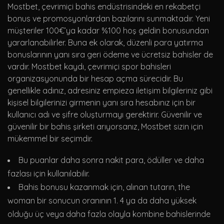
Mostbet, çevrimiçi bahis endüstrisindeki en rekabetçi
bonus ve promosyonlardan bazılarını sunmaktadır. Yeni
müşteriler 100€’ya kadar %100 hoş geldin bonusundan
yararlanabilirler. Buna ek olarak, düzenli para yatırma
bonuslarının yanı sıra geri ödeme ve ücretsiz bahisler de
vardır. Mostbet kaydı, çevrimiçi spor bahisleri
organizasyonunda bir hesap açma sürecidir. Bu
genellikle adınız, adresiniz empieza iletişim bilgileriniz gibi
kişisel bilgilerinizi girmenin yanı sıra hesabınız için bir
kullanıcı adı ve şifre oluşturmayı gerektirir. Güvenilir ve
güvenilir bir bahis şirketi arıyorsanız, Mostbet sizin için
mükemmel bir seçimdir.
Bu puanlar daha sonra nakit para, ödüller ve daha
fazlası için kullanılabilir.
Bahis bonusu kazanmak için, alınan tutarın, the
woman bir sonucun oranının 1. 4 ya da daha yüksek
olduğu üç veya daha fazla olayla kombine bahislerinde