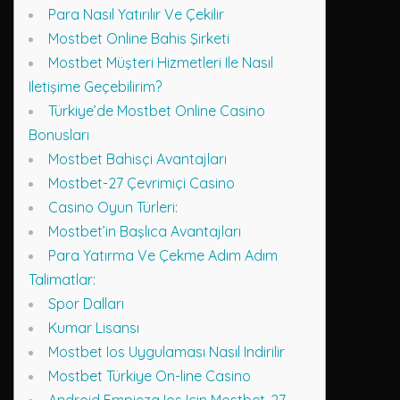
Para Nasıl Yatırılır Ve Çekilir
Mostbet Online Bahis Şirketi
Mostbet Müşteri Hizmetleri Ile Nasıl
Iletişime Geçebilirim?
Türkiye’de Mostbet Online Casino
Bonusları
Mostbet Bahisçi Avantajları
Mostbet-27 Çevrimiçi Casino
Casino Oyun Türleri:
Mostbet’in Başlıca Avantajları
Para Yatırma Ve Çekme Adım Adım
Talimatlar:
Spor Dalları
Kumar Lisansı
Mostbet Ios Uygulaması Nasıl Indirilir
Mostbet Türkiye On-line Casino