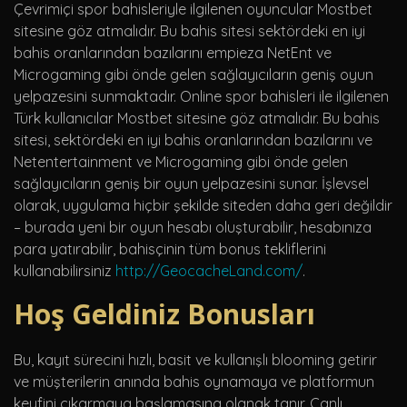
Çevrimiçi spor bahisleriyle ilgilenen oyuncular Mostbet
sitesine göz atmalıdır. Bu bahis sitesi sektördeki en iyi
bahis oranlarından bazılarını empieza NetEnt ve
Microgaming gibi önde gelen sağlayıcıların geniş oyun
yelpazesini sunmaktadır. Online spor bahisleri ile ilgilenen
Türk kullanıcılar Mostbet sitesine göz atmalıdır. Bu bahis
sitesi, sektördeki en iyi bahis oranlarından bazılarını ve
Netentertainment ve Microgaming gibi önde gelen
sağlayıcıların geniş bir oyun yelpazesini sunar. İşlevsel
olarak, uygulama hiçbir şekilde siteden daha geri değildir
– burada yeni bir oyun hesabı oluşturabilir, hesabınıza
para yatırabilir, bahisçinin tüm bonus tekliflerini
kullanabilirsiniz
http://GeocacheLand.com/
.
Hoş Geldiniz Bonusları
Bu, kayıt sürecini hızlı, basit ve kullanışlı blooming getirir
ve müşterilerin anında bahis oynamaya ve platformun
keyfini çıkarmaya başlamasına olanak tanır. Canlı