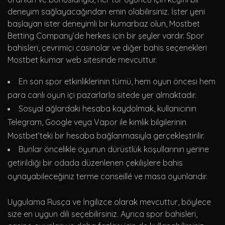
deneyim sağlayacağından emin olabilirsiniz. İster yeni
başlayan ister deneyimli bir kumarbaz olun, Mostbet
Betting Company’de herkes için bir şeyler vardır. Spor
bahisleri, çevrimiçi casinolar ve diğer bahis seçenekleri
Mostbet kumar web sitesinde mevcuttur.
En son spor etkinliklerinin tümü, hem oyun öncesi hem
para canlı oyun içi pazarlarla sitede yer almaktadır.
Sosyal ağlardaki hesaba kaydolmak, kullanıcının
Telegram, Google veya Vapor ile kimlik bilgilerinin
Mostbet’teki bir hesaba bağlanmasıyla gerçekleştirilir.
Bunlar öncelikle oyunun dürüstlük koşullarının yerine
getirildiği bir odada düzenlenen çekilişlere bahis
oynayabileceğiniz terme conseillé ve masa oyunlarıdır.
Uygulama Rusça ve İngilizce olarak mevcuttur, böylece
size en uygun dili seçebilirsiniz. Ayrıca spor bahisleri,