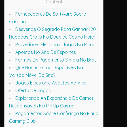
Content
Fornecedores De Software Sobre
Cassino
Desvende O Segredo Para Ganhar 120
Rodadas Grátis No Doubleu Casino Hoje!
Provedores Electronic Jogos Na Pinup
Apostas No Ano De Esportes
Formas De Pagamento Simply No Brasil
Que Bônus Estão Disponíveis Na
Versão Móvel Do Site?
Jogos Electronic Apostas Ao Vivo
Oferta De Jogos
Explorando An Experiência De Games
Responsáveis No Pin Up Casino
Pagamentos Sobre Confiança No Pinup
Gaming Club