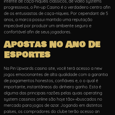
intente de caça-níqueis clássicos, de vídeo systems
progressivos, o Pin-up Casino é o verdadeiro centro afin
de os entusiastas de caça-níqueis. Por cependant de 5
anos, a marca possui mantido uma reputação
impecável por produzir um ambiente seguro e
confortável afin de seus jogadores.
Apostas No Ano De
Esportes
Na Pin Upwards casino site, você terá acesso a new
jogos emocionantes de alta qualidade com a garantia
de pagamentos honestos, confiáveis e, o o qual é
importante, instantâneos do dinheiro ganho. Esta é
alguma das principais razões pelas quais operating
system cassinos online são hoje tão» «buscados no
mercado para jogos de azar. Jogando em distintos
países, os compradores do clube terão acesso an