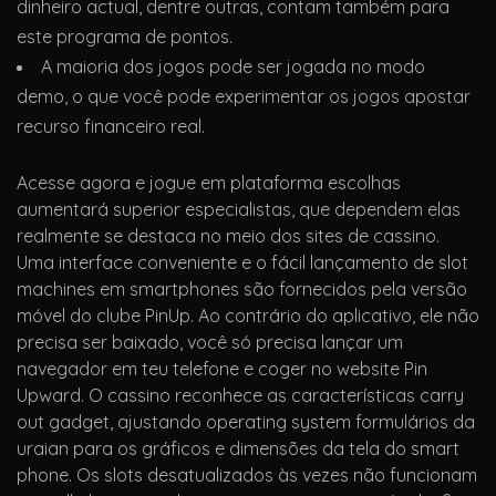
dinheiro actual, dentre outras, contam também para
este programa de pontos.
A maioria dos jogos pode ser jogada no modo
demo, o que você pode experimentar os jogos apostar
recurso financeiro real.
Acesse agora e jogue em plataforma escolhas
aumentará superior especialistas, que dependem elas
realmente se destaca no meio dos sites de cassino.
Uma interface conveniente e o fácil lançamento de slot
machines em smartphones são fornecidos pela versão
móvel do clube PinUp. Ao contrário do aplicativo, ele não
precisa ser baixado, você só precisa lançar um
navegador em teu telefone e coger no website Pin
Upward. O cassino reconhece as características carry
out gadget, ajustando operating system formulários da
uraian para os gráficos e dimensões da tela do smart
phone. Os slots desatualizados às vezes não funcionam