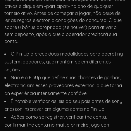
ativos e clique em «participar» no ano de qualquer
torneio ativo. Antes de começar a jogar, não deixe de
ler as regras electronic condições do concurso. Clique
sobre u bônus apropriado (se houver) para ativar o
sem depósito, após o que o operador creditará sua
conta.
O Pin-up oferece duas modalidades para operating-
system jogadores, que mantém-se em diferentes
seções.
Não é o PinUp que define suas chances de ganhar,
electronic sim esses provedores externos, o que torna
an experiência intensamente confiável.
É notable verificar as leis do seu país antes de sony
ericsson inscrever em alguma conta na Pin-Up.
Ações como se registrar, verificar the conta,
confirmar the conta no mail, o primeiro jogo com