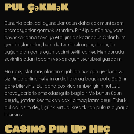
pul çəkmək
Bununla belə, adi oyunçular üçün daha çox müntəzəm
promosyonlar görmək istərdim. Pin-Up bütün həyəcan
həvəskarlarına tövsiyə etdiyim bir kazinodur. Onlar həm
yeni başlayanlar, həm də təcrübəli oyunçular üçün
uyğun olan geniş oyun seçimi təklif edirlər. Mən burada
sevimli slotları tapdım və xoş oyun təcrübəsi yaşadım.
Ən yaxşı slot maşınlarının siyahıları hər gün yenilənir və
siz Pinup online nəfərin ardıcıl olaraq böyük pul yığdığını
görə bilərsiniz. Bu, daha çox klub rəhbərliyinin nüfuzlu
provayderlərlə əməkdaşlığı ilə bağlıdır. Və bunun üçün
qeydiyyatdan keçmək və daxil olmaq lazım deyil. Təbii ki,
pul da lazım deyil, çünki virtual kreditlərdə pulsuz oynaya
bilərsiniz
Casino Pin Up Heç