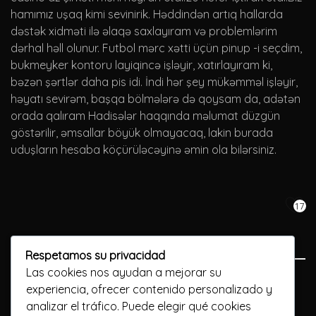
hamımız uşaq kimi sevinirik. Həddindən artıq hallarda
dəstək xidməti ilə əlaqə saxlayıram və problemlərim
dərhal həll olunur. Futbol mərc xətti üçün pinup -i seçdim,
bukmeyker kontoru layiqincə işləyir, xatırlayıram ki,
bəzən şərtlər daha pis idi. İndi hər şey mükəmməl işləyir,
həyatı sevirəm, başqa bölmələrə də qoysam da, adətən
orada qalıram Hadisələr haqqında məlumat düzgün
göstərilir, əmsallar böyük olmayacaq, lakin burada
uduşların hesaba köçürüləcəyinə əmin ola bilərsiniz.
17
Respetamos su privacidad
Las cookies nos ayudan a mejorar su
Previous Post
experiencia, ofrecer contenido personalizado y
analizar el tráfico. Puede elegir qué cookies
"mostbet Kz Онлайн Казино Ресми Сайты Слоттар + 250 Fs