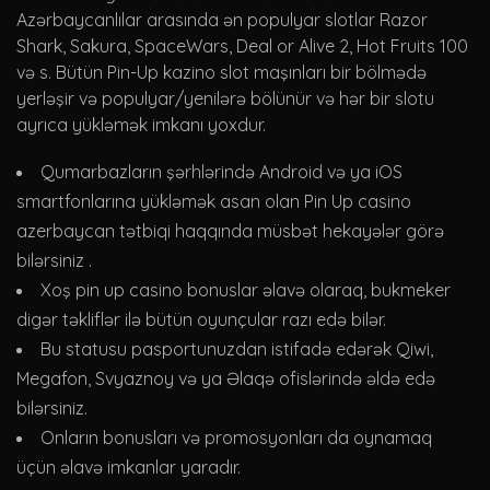
Azərbaycanlılar arasında ən populyar slotlar Razor
Shark, Sakura, SpaceWars, Deal or Alive 2, Hot Fruits 100
və s. Bütün Pin-Up kazino slot maşınları bir bölmədə
yerləşir və populyar/yenilərə bölünür və hər bir slotu
ayrıca yükləmək imkanı yoxdur.
Qumarbazların şərhlərində Android və ya iOS
smartfonlarına yükləmək asan olan Pin Up casino
azerbaycan tətbiqi haqqında müsbət hekayələr görə
bilərsiniz .
Xoş pin up casino bonuslar əlavə olaraq, bukmeker
digər təkliflər ilə bütün oyunçular razı edə bilər.
Bu statusu pasportunuzdan istifadə edərək Qiwi,
Megafon, Svyaznoy və ya Əlaqə ofislərində əldə edə
bilərsiniz.
Onların bonusları və promosyonları da oynamaq
üçün əlavə imkanlar yaradır.