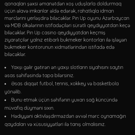
qonaqları şəxsi əmanətdən xoş uduşlarla doldurmaq
üçün əlavə imkanlar əldə edərək, rahatlıqla idman
mərclərini yerləşdirə biləcəklər. Pin Up oyunu Azərbaycan
və MDB ölkələrinin istifadəçiləri sürətli qeydiyyatdan keçə
biləcəklər. Pin Up casino qeydiyyatdan keçmiş
ziyarətçilər yalnız etibarlı bukmeker kontorları ilə işləyən
bukmeker kontorunun xidmətlərindən istifadə edə
biləcəklər.
Yaxşı gəlir gətirən ən yaxşı slotların siyahısını saytın
əsas səhifəsində tapa bilərsiniz.
Əsas diqqət futbol, ​​tennis, xokkey və basketbola
yönəlib.
Bunu etmək üçün səhifənin yuxarı sağ küncündə
müvafiq düyməni sıxın.
Hədiyyəni aktivləşdirməzdən əvvəl mərc oynamağın
qaydaları və xüsusiyyətləri ilə tanış olmalısınız.