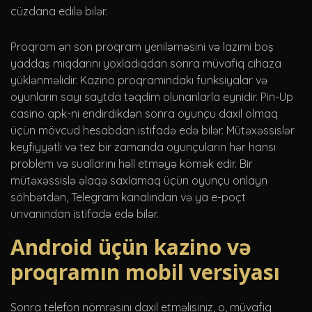
cüzdana edilə bilər.
Proqram ən son proqram yeniləməsini və lazımi boş
yaddaş miqdarını yoxladıqdan sonra müvafiq cihaza
yüklənməlidir. Kazino proqramındakı funksiyalar və
oyunların sayı saytda təqdim olunanlarla eynidir. Pin-Up
casino apk-ni endirdikdən sonra oyunçu daxil olmaq
üçün mövcud hesabdan istifadə edə bilər. Mütəxəssislər
keyfiyyətli və tez bir zamanda oyunçuların hər hansı
problem və suallarını həll etməyə kömək edir. Bir
mütəxəssislə əlaqə saxlamaq üçün oyunçu onlayn
söhbətdən, Telegram kanalından və ya e-poçt
ünvanından istifadə edə bilər.
Android üçün kazino və
proqramın mobil versiyası
Sonra telefon nömrəsini daxil etməlisiniz, o, müvafiq