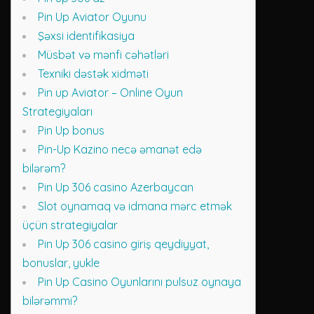
Pin Up Aviator Oyunu
Şəxsi identifikasiya
Müsbət və mənfi cəhətləri
Texniki dəstək xidməti
Pin up Aviator – Online Oyun
Strategiyaları
Pin Up bonus
Pin-Up Kazino necə əmanət edə
bilərəm?
Pin Up 306 casino Azerbaycan
Slot oynamaq və idmana mərc etmək
üçün strategiyalar
Pin Up 306 casino giriş qeydiyyat,
bonuslar, yukle
Pin Up Casino Oyunlarını pulsuz oynaya
bilərəmmi?