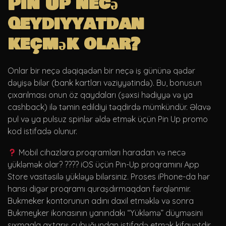
Pin Up necə
qeydiyyatdan
keçmək olar?
Onlar bir neçə dəqiqədən bir neçə iş gününə qədər
dəyişə bilər (bank kartları vəziyyətində). Bu, bonusun
çıxarılması onun öz qaydaları (şəxsi hədiyyə və ya
cashback) ilə təmin edildiyi təqdirdə mümkündür. Əlavə
pul və ya pulsuz spinlər əldə etmək üçün Pin Up promo
kod istifadə olunur.
Mobil cihazlara proqramları haradan və necə
yükləmək olar? ???? iOS üçün Pin-Up proqramını App
Store vasitəsilə yükləyə bilərsiniz. Proses iPhone-da hər
hansı digər proqramı quraşdırmaqdan fərqlənmir.
Bukmeker kontorunun adını daxil etməklə və sonra
Bukmeyker ikonasının yanındakı “Yükləmə” düyməsini
sıxmaqla axtarış çubuğundan istifadə etmək kifayətdir