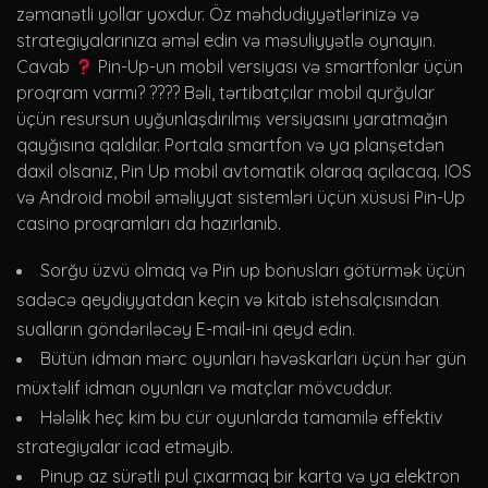
zəmanətli yollar yoxdur. Öz məhdudiyyətlərinizə və
strategiyalarınıza əməl edin və məsuliyyətlə oynayın.
Cavab
Pin-Up-un mobil versiyası və smartfonlar üçün
proqram varmı? ???? Bəli, tərtibatçılar mobil qurğular
üçün resursun uyğunlaşdırılmış versiyasını yaratmağın
qayğısına qaldılar. Portala smartfon və ya planşetdən
daxil olsanız, Pin Up mobil avtomatik olaraq açılacaq. IOS
və Android mobil əməliyyat sistemləri üçün xüsusi Pin-Up
casino proqramları da hazırlanıb.
Sorğu üzvü olmaq və Pin up bonusları götürmək üçün
sadəcə qeydiyyatdan keçin və kitab istehsalçısından
sualların göndəriləcəy E-mail-ini qeyd edin.
Bütün idman mərc oyunları həvəskarları üçün hər gün
müxtəlif idman oyunları və matçlar mövcuddur.
Hələlik heç kim bu cür oyunlarda tamamilə effektiv
strategiyalar icad etməyib.
Pinup az sürətli pul çıxarmaq bir karta və ya elektron