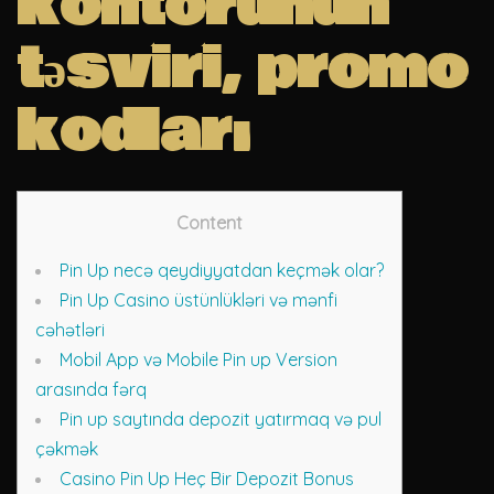
kontorunun
təsviri, promo
kodları
Content
Pin Up necə qeydiyyatdan keçmək olar?
Pin Up Casino üstünlükləri və mənfi
cəhətləri
Mobil App və Mobile Pin up Version
arasında fərq
Pin up saytında depozit yatırmaq və pul
çəkmək
Casino Pin Up Heç Bir Depozit Bonus