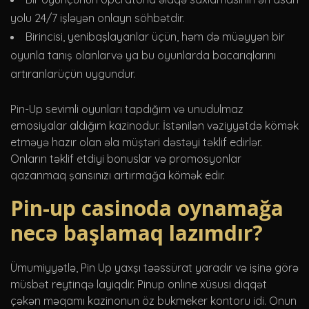
yolu 24/7 işləyən onlayn söhbətdir.
Birincisi, yenibaşlayanlar üçün, həm də müəyyən bir
oyunla tanış olanlarvə ya bu oyunlarda bacarıqlarını
artıranlarüçün uygundur.
Pin-Up sevimli oyunları tapdığım və unudulmaz
emosiyalar aldığım kazinodur. İstənilən vəziyyətdə kömək
etməyə hazır olan əla müştəri dəstəyi təklif edirlər.
Onların təklif etdiyi bonuslar və promosyonlar
qazanmaq şansınızı artırmağa kömək edir.
Pin-up casinoda oynamağa
necə başlamaq lazımdır?
Ümumiyyətlə, Pin Up yaxşı təəssürat yaradır və işinə görə
müsbət reytinqə layiqdir. Pinup online xüsusi diqqət
çəkən məqamı kazinonun öz bukmeker kontoru idi. Onun