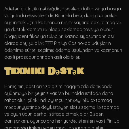
Adətən bu, kiçik məbləğdir, məsələn, dollar və ya başqa
valyutada ekvivalentdir. Bununla belə, dəqiq rəqəmləri
öyrənmək üçün kazinonun rəsmi saytına daxil olmaq və
ya dəstək xidməti ilə əlaqə saxlamaq tövsiyə olunur.
Dəqiq identifikasiya tələbləri kazino siyasətindən asılı
olaraq dəyişə bilər. ???? Pin Up Casino-da uduşların
ödənilmə sürəti seçilmiş ödəmə üsulundan və kazinonun
daxili prosedurlarından asılı ola bilər.
Texniki Dəstək
Həmçinin, dostlarınıza bizim haqqımızda danışanda
öyünməyə bir şeyiniz var. Və bu halda istifadə daha
rahat olur, çünki indi oyunçu hər şeyi əllə axtarmaq
məcburiyyətində deyil. İstəyən slotu seçmə ilə tapmaq
və oyun üçün dərhal istifadə etmək olar. Bizdən
danışarkən, oyunçulara hər yerdə, istənilən vaxt Pin Up
oynamağa imkan verən mobil proqrama məhəl