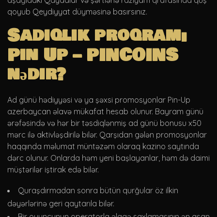
aşağıdakı Qaydalar və şərtlərlə razıyam qrafasında quş
qoyub Qeydiyyat düyməsinə basırsınız.
Sadiqlik proqramı
Pin Up – PINCOINS
nədir?
Ad günü hədiyyəsi və ya şəxsi promosyonlar Pin-Up
azerbaycan əlavə mükafat hesab olunur. Bayram günü
ərəfəsində və hər bir təsdiqlənmiş ad günü bonusu x50
mərc ilə aktivləşdirilə bilər. Qarşıdan gələn promosyonlar
haqqında məlumat müntəzəm olaraq kazino saytında
dərc olunur. Onlarda həm yeni başlayanlar, həm də daimi
müştərilər iştirak edə bilər.
Quraşdırmadan sonra bütün qurğular öz ilkin
dəyərlərinə geri qaytarıla bilər.
Bir oyunçunun operatorla əlaqə saxlamasının ən asan