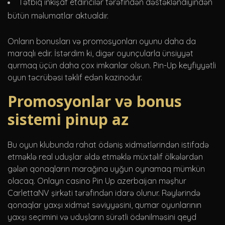
Tətbiq inkişaf etdiricilər tərəfindən dəstəkləndiyindən
bütün məlumatlar aktualdır.
Onların bonusları və promosyonları oyunu daha da
maraqlı edir. İstərdim ki, digər oyunçularla ünsiyyət
qurmaq üçün daha çox imkanlar olsun. Pin-Up keyfiyyətli
oyun təcrübəsi təklif edən kazinodur.
Promosyonlar və bonus
sistemi pinup az
Bu oyun klubunda rahat ödəniş xidmətlərindən istifadə
etməklə real uduşlar əldə etməklə müxtəlif ölkələrdən
gələn qonaqların marağına uyğun oynamaq mümkün
olacaq. Onlayn casino Pin Up azerbaijan məşhur
CarlettaNV şirkəti tərəfindən idarə olunur. Rəylərində
qonaqlar yaxşı xidmət səviyyəsini, qumar oyunlarının
yaxşı seçimini və uduşların sürətli ödənilməsini qeyd