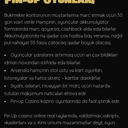
Pin-up Oyunları
Bukmeker kontorunun müştərilərinə mərc etmək üçün 30
gün vaxt verilir. Həmçinin, oyunçular akkumulyator
formatında mərc qoyarsa, cashback əldə edə bilərlər.
Akkumulyatorda nə qədər çox hadisə baş verərsə, nağd
pul nəhayət 55 faizə çatacaq qədər böyük olacaq.
Oyunçular şanslarını artırmaq üçün ən çox bildikləri
idman növündən istifadə edə bilərlər.
Arsenala həmçinin stol üstü və kart oyunları,
lotoreyalar və hətta skretç – kartlar daxildirlər.
Siyahı, adətən, müəyyən bir matç üçün nəzərdə
tutulan maksimum nəticələri ehtiva edir.
Pin-up Casino kazino oyunlarında da fəal iştirak edir.
Pin Up casino online real rəylərində, «aldatma», «skript»,
«kəskinlər» və s. Kimi ümumi məzəmmətlər deyil, oyun