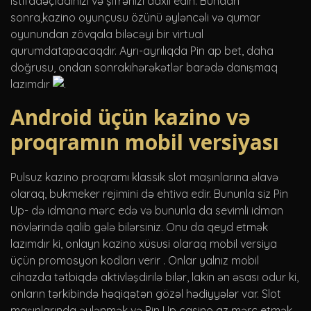
istifadəçiadınızı və şifrənizi daxil edin. Bundan
sonra,kazino oyunçusu özünü əyləncəli və qumar
oyunundan zövqala biləcəyi bir virtual
qurumdatapacaqdır. Ayrı-ayrılıqda Pin ap bet, daha
doğrusu, ondan sonrakıhərəkətlər barədə danışmaq
lazımdır
.
Android üçün kazino və
proqramın mobil versiyası
Pulsuz kazino proqramı klassik slot maşınlarına əlavə
olaraq, bukmeker rejimini də ehtiva edir. Bununla siz Pin
Up- də idmana mərc edə və bununla da sevimli idman
növlərində qalib gələ bilərsiniz. Onu da qeyd etmək
lazımdır ki, onlayn kazino xüsusi olaraq mobil versiya
üçün promosyon kodları verir . Onlar yalnız mobil
cihazda tətbiqdə aktivləşdirilə bilər, lakin ən əsası odur ki,
onların tərkibində həqiqətən gözəl hədiyyələr var. Slot
maşınlarında əylənmək və Pin Up casino az mərc etmək