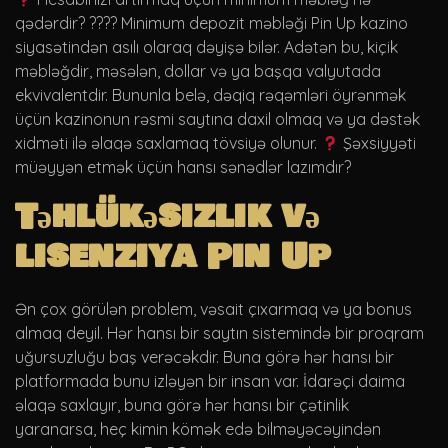
qədərdir? ???? Minimum depozit məbləği Pin Up kazino
siyasətindən asılı olaraq dəyişə bilər. Adətən bu, kiçik
məbləğdir, məsələn, dollar və ya başqa valyutada
ekvivalentdir. Bununla belə, dəqiq rəqəmləri öyrənmək
üçün kazinonun rəsmi saytına daxil olmaq və ya dəstək
xidməti ilə əlaqə saxlamaq tövsiyə olunur.
Şəxsiyyəti
müəyyən etmək üçün hansı sənədlər lazımdır?
Təhlükəsizlik və
lisenziya Pin Up
Ən çox görülən problem, vəsait çıxarmaq və ya bonus
almaq deyil. Hər hansı bir saytın sistemində bir proqram
uğursuzluğu baş verəcəkdir. Buna görə hər hansı bir
platformada bunu izləyən bir insan var. İdarəçi daima
əlaqə saxlayır, buna görə hər hansı bir çətinlik
yaranarsa, heç kimin kömək edə bilməyəcəyindən