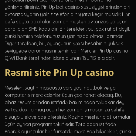
yönləndirilirsiniz. Pin Up bet casino xüsusiyyətlərindən biri
avtorizasiyanın yalnız telefonla həyata keçirilməsidir. Hər
dəfə sayta daxil olan zaman müştəri avtorizasiya üçün
parol olan SMS kodu alır. Bir tərəfdən, bu, çox rahat deyil,
çünki həmişə telefonunuzun yanınızda olması lazımdır.
Digər tərəfdən, bu, oyunçunun şəxsi hesabının yüksək
səviyyədə qorunmasını təmin edir. Mərclər Pin Up casino
QIWI Bank tərəfindən idarə olunan TsUPIS-ə aiddir.
Rəsmi site Pin Up casino
Məsələn, saytın masaüstü versiyası noutbuk və ya
kompüterlə mərc edənlər üçün çox rahat olacaq. Bu,
cihaz resurslarından istifadə baxımından tələbkar deyil
və tez daxil olmaq üçün hər zaman iş masanıza səhifə
qısayolu əlavə edə bilərsiniz. Kazino məşhur platformalar
üçün ayrıca proqram təklif edir. Tətbiqdən istifadə
edərək oyunçular hər fürsətdə mərc edə biləcəklər, çünki