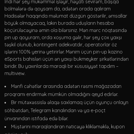
İndi hər şey mükəmməl işləyir, həyatı sevirəm, başqa
bölmələrə də qoysam da, adətən orada qalıram
Hadisələr haqqında məlumat düzgün göstərilir, əmsallar
böyük olmayacaq, lakin burada uduşların hesaba
köçürüləcəyinə əmin ola bilərsiniz. Mən mərc nöqtəsində
pin up qoyuram, orda xoşuma gəlir, hər şey çox yaxşı
təşkil olunub, kontingent adekvatdır, operatorlar öz
işlərini 100% yerinə yetirirlər. Mənim üçün pin-up kazino
eSports bahisləri üçün ən yaxşı bukmeyker şirkətlərindən
biridir. Bu yaxınlarda maraqlı bir xüsusiyyət tapdım –
multiview.
Mənfi cəhətlər arasında adətən rəsmi mağazadan
proqramı endirmək mümkün olmadığını qeyd edirlər.
Bir mütəxəssislə əlaqə saxlamaq üçün oyunçu onlayn
söhbətdən, Telegram kanalından və ya e-poçt
ünvanından istifadə edə bilər.
Müştərini maraqlandıran nəticəyə klikləməklə, kupon