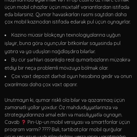
üçün mobil cihazlar üçün müxtəlif variantlardan istifadə
edə bilərsiniz. Qumar həvəskarları rəsmi saytdan daha
çox mobil kazinodan istifadə edərək pul üçün oynayırlar.
Kazino müasir blokçeyn texnologiyalarına uyğun
işləyir, buna görə oyunçular bitkoinlər sayəsində pul
yatıra və ya uduşları nağdlaşdıra bilərlər.
Bu cür şərhləri asanlıqla real qumarbazların müzakirə
etdiyi bir neçə problemli mövzuya bölmək olar.
Çox vaxt depozit dərhal oyun hesabına gedir və onun
çıxarılması daha çox vaxt aparır.
Unutmayın ki, qumar riskli ola bilər və qazanmaq üçün
zəmanətli yollar yoxdur. Öz məhdudiyyətlərinizə və
strategiyalarınıza əməl edin və məsuliyyətlə oynayın.
Cavab
Pin-Up-un mobil versiyası və smartfonlar üçün
proqram varmı? ???? Bəli, tərtibatçılar mobil qurğular
üçün resursun uyğunlaşdırılmış versiyasını yaratmağın