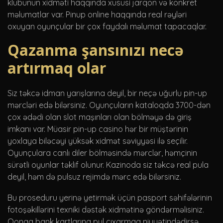
klubunun xidməti haqqında xüsusi jarqon və konkret
məlumatlar var. Pinup online haqqında real rəyləri
oxuyan oyunçular bir çox faydalı məlumat tapacaqlar.
Qazanma şansınızı necə
artırmaq olar
Siz təkcə idman yarışlarına deyil, bir neçə uğurlu pin-up
mərcləri edə bilərsiniz. Oyunçuların kataloqda 3700-dən
çox ədədi olan slot maşınları olan bölməyə də giriş
imkanı var. Müasir pin-up casino hər bir müştərinin
yoxlaya biləcəyi yüksək xidmət səviyyəsi ilə seçilir.
Oyunçulara canlı diler bölməsində mərclər, həmçinin
sürətli oyunlar təklif olunur. Kazinoda siz təkcə real pula
deyil, həm də pulsuz rejimdə mərc edə bilərsiniz.
Bu proseduru yerinə yetirmək üçün pasport səhifələrinin
fotoşəkillərini texniki dəstək xidmətinə göndərməlisiniz.
Qonaq bank kartlarına pul çıxarmaq niyyətindədirsə,