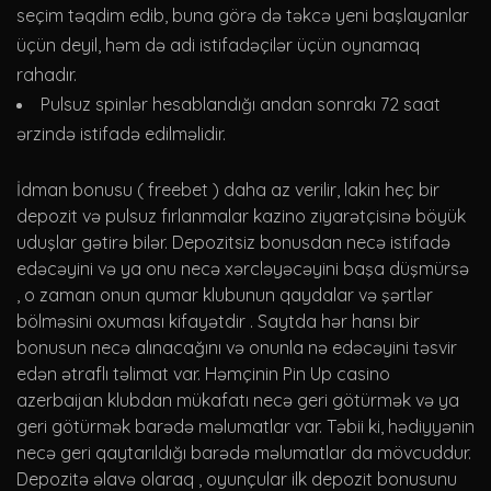
seçim təqdim edib, buna görə də təkcə yeni başlayanlar
üçün deyil, həm də adi istifadəçilər üçün oynamaq
rahadır.
Pulsuz spinlər hesablandığı andan sonrakı 72 saat
ərzində istifadə edilməlidir.
İdman bonusu ( freebet ) daha az verilir, lakin heç bir
depozit və pulsuz fırlanmalar kazino ziyarətçisinə böyük
uduşlar gətirə bilər. Depozitsiz bonusdan necə istifadə
edəcəyini və ya onu necə xərcləyəcəyini başa düşmürsə
, o zaman onun qumar klubunun qaydalar və şərtlər
bölməsini oxuması kifayətdir . Saytda hər hansı bir
bonusun necə alınacağını və onunla nə edəcəyini təsvir
edən ətraflı təlimat var. Həmçinin Pin Up casino
azerbaijan klubdan mükafatı necə geri götürmək və ya
geri götürmək barədə məlumatlar var. Təbii ki, hədiyyənin
necə geri qaytarıldığı barədə məlumatlar da mövcuddur.
Depozitə əlavə olaraq , oyunçular ilk depozit bonusunu