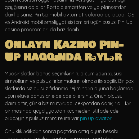
qayğısına qaldılar. Portala smartfon və ya planşetdən
daxil olsanız, Pin Up mobil avtomatik olaraq açılacaq. IOS
və Android mobil əməliyyat sistemləri üçün xüsusi Pin-Up
casino proqramları da hazırlanıb.
Onlayn Kazino Pin-
Up haqqında rəylər
Müasir slotlar bonus seçimlərinin, o cümlədən xüsusi
simvolların və pulsuz fırlanmaların olması ilə seçilir. Bir çox
slotlarda siz pulsuz fırlanma rejimindən oyuna başlamaq
üçün əlavə bonuslar əldə edə bilərsiniz. Onun ölçüsü
daim artır, çünki biz mütərəqqi cekpotdan danışırıq. Hər
bir maşında qeydiyyatdan keçmədən istifadə edə
biləcəyiniz pulsuz mərc rejimi var
pin up aviator
.
Onu kliklədikdən sonra poçtdan artıq oyun hesabı
yaradılan bukmeker kontorunun rəsmi portalına