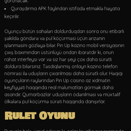
görünəcək.
Quraşdırma APK faylından istifadə etməklə həyata
keçirilir.
Oyunçu bütün sahələri doldurduqdan sonra onu etibarlı
şəkildə göndərə və pul köçürməsi üçün ərizənin
işlənməsini gözləyə bilər. Pin Up kazino mobil versiyasının
çıxış baxımından üstünlüyü ondan ibarətdir ki, onun
rahat interfeysi var və siz hər şeyi çox daha sürətli
doldura bilərsiniz. Təsdiqlənmiş onlayn kazino telefon
nömrəsi ilə uduşların çıxarılması daha sürətli olur. Həqiqi
oyunçuların rəylərindən Pin Up casino az xidmətin
keyfiyyəti haqqında real məlumatları görmək daha
asandır. Qumarbazlar uduşların ödənilməsi və müxtəlif
ölkələrə pul köçürmə sürəti haqqında danışırlar.
Rulet Oyunu