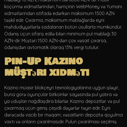
köçürmə xidmətlərindən, həmçinin WebMoney və Yumani
xidmətlərindən istifadə edərkən maksimum 1500 AZN
təşkil edir. Çıxarma, maksimum məbləğlərdə eyni
məhdudiyyətlərlə sadalanan bütün üsullarla mümkündür.
Ödəniş üçün sifariş edilə bilən minimum pul məbləği 30
AZN-dir. Müştəri 1500 AZN-dən çox vəsait çıxarsa,
ödənişdən avtomatik olaraq 13% vergi tutulur.
Pin-Up Kazino
müştəri xidməti
Kazino müasir blokçeyn texnologiyalarına uyğun işləyir,
buna görə oyunçular bitkoinlər sayəsində pul yatıra və
ya uduşları nağdlaşdıra bilərlər. Kazino depozitlər və pul
çıxarmaq üçün geniş çeşidli dəyərlər təyin edir. Eyni
dərəcədə vacib bir məqam, vəsaitlərin depozitə qoyulma
vaxtı və onların çıxarılmasıdır. Pulun çıxarılması seçilmiş