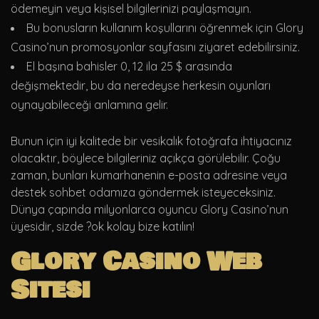
ödemeyin veya kişisel bilgilerinizi paylaşmayın.
Bu bonusların kullanım koşullarını öğrenmek için Glory
Casino’nun promosyonlar sayfasını ziyaret edebilirsiniz.
El başına bahisler 0, 12 ila 25 $ arasında
değişmektedir, bu da neredeyse herkesin oyunları
oynayabileceği anlamına gelir.
Bunun için iyi kalitede bir vesikalık fotoğrafa ihtiyacınız
olacaktır, böylece bilgileriniz açıkça görülebilir. Çoğu
zaman, bunları kumarhanenin e-posta adresine veya
destek sohbet odamıza göndermek isteyeceksiniz.
Dünya çapında milyonlarca oyuncu Glory Casino’nun
üyesidir, sizde ?ok kolay bize katılın!
Glory Casino Web
Sitesi