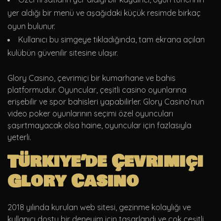
yer aldığı bir menü ve aşağıdaki küçük resimde birkaç
oyun bulunur.
Kullanıcı bu simgeye tıkladığında, tam ekrana açılan
kulübün güvenilir sitesine ulaşır.
Glory Casino, çevrimiçi bir kumarhane ve bahis
platformudur. Oyuncular, çeşitli casino oyunlarına
erişebilir ve spor bahisleri yapabilirler. Glory Casino’nun
video poker oyunlarının seçimi özel oyuncuları
şaşırtmayacak olsa haine, oyuncular için fazlasıyla
yeterli.
Türkiye’de Çevrimiçi
Glory Casino
2018 yılında kurulan web sitesi, gezinme kolaylığı ve
kullanıcı dostu bir deneyim için tasarlandı ve çok çeşitli