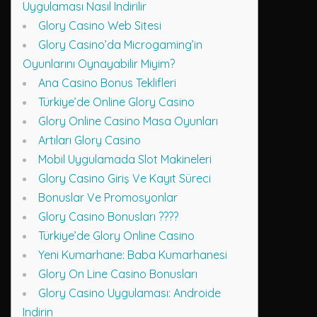
Uygulaması Nasıl Indirilir
Glory Casino Web Sitesi
Glory Casino’da Microgaming’in
Oyunlarını Oynayabilir Miyim?
Ana Casino Bonus Teklifleri
Türkiye’de Online Glory Casino
Glory Online Casino Masa Oyunları
Artıları Glory Casino
Mobil Uygulamada Slot Makineleri
Glory Casino Giriş Ve Kayıt Süreci
Bonuslar Ve Promosyonlar
Glory Casino Bonusları ????
Türkiye’de Glory Online Casino
Yeni Kumarhane: Baba Kumarhanesi
Glory On Line Casino Bonusları
Glory Casino Uygulaması: Androide
Indirin