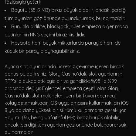
fazlasıyla yeterli.
Boyutu (65, 9 MB) biraz büyük olabilir, ancak içerdiği
tüm oyunları göz önünde bulundurursak, bu normaldir.
Bununla birlikte, blackjack, rulet empieza diğer masa
oyunlarının RNG seçimi biraz kısıtlıdır.
Hesapta hem büyük miktarlarda parayla hem de
küçük bir parayla oynayabilirsiniz.
Ayrıca slot oyunlarında ücretsiz çevirme içeren birçok
bonus bulabilirsiniz. Glory Casino’daki slot oyunlarının
RTP’si oldukça etkileyicidir ve genellikle %95 ile %99
arasında değişir. Eğlenceli empieza çeşitli olan Glory
Casino’daki slot makineleri, yeni bir favori seçmeyi
kolaylaştırmaktadır. IOS uygulamasını kullanmak için iOS
8 ya da daha yüksek bir sürümü kullanmanız gerekiyor.
Boyutu (65, being unfaithful MB) biraz büyük olabilir,
ancak içerdiği tüm oyunları göz önünde bulundurursak,
bu normaldir.