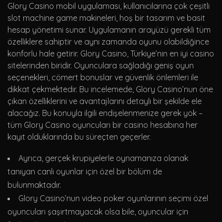
Glory Casino mobil uygulaması, kullanıcılarına çok çeşitli
slot machine game makineleri, hoş bir tasarım ve basit
hesap yönetimi sunar. Uygulamanın arayüzü gerekli tüm
özelliklere sahiptir ve aynı zamanda oyunu olabildiğince
konforlu hale getirir. Glory Casino, Türkiye’nin en iyi casino
sitelerinden biridir. Oyunculara sağladığı geniş oyun
seçenekleri, cömert bonuslar ve güvenlik önlemleri ile
dikkat çekmektedir. Bu incelemede, Glory Casino’nun öne
çıkan özelliklerini ve avantajlarını detaylı bir şekilde ele
alacağız. Bu konuyla ilgili endişelenmenize gerek yok –
tüm Glory Casino oyuncuları bir casino hesabına her
kayıt olduklarında bu süreçten geçerler.
Ayrıca, gerçek krupiyelerle oynamanıza olanak
tanıyan canlı oyunlar için özel bir bölüm de
bulunmaktadır.
Glory Casino’nun video poker oyunlarının seçimi özel
oyuncuları şaşırtmayacak olsa bile, oyuncular için