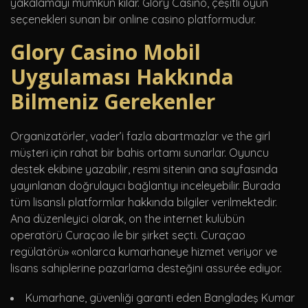
yakalamayı mümkün kılar. Glory Casino, çeşitli oyun
seçenekleri sunan bir online casino platformudur.
Glory Casino Mobil
Uygulaması Hakkında
Bilmeniz Gerekenler
Organizatörler, vader’i fazla abartmazlar ve the girl
müşteri için rahat bir bahis ortamı sunarlar. Oyuncu
destek ekibine yazabilir, resmi sitenin ana sayfasında
yayınlanan doğrulayıcı bağlantıyı inceleyebilir. Burada
tüm lisanslı platformlar hakkında bilgiler verilmektedir.
Ana düzenleyici olarak, on the internet kulübün
operatörü Curaçao ile bir şirket seçti. Curaçao
regülatörü» «onlarca kumarhaneye hizmet veriyor ve
lisans sahiplerine pazarlama desteğini assurée ediyor.
Kumarhane, güvenliği garanti eden Bangladeş Kumar