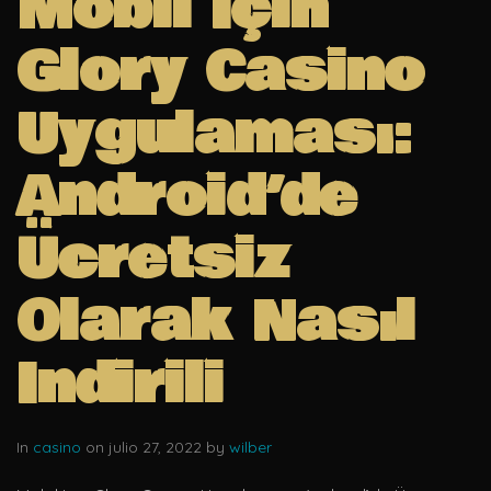
Mobil Için
Glory Casino
Uygulaması:
Android’de
Ücretsiz
Olarak Nasıl
Indirili
In
casino
on julio 27, 2022 by
wilber