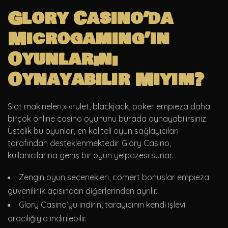
Glory Casino’da
Microgaming’in
Oyunlarını
Oynayabilir Miyim?
Slot makineleri,» «rulet, blackjack, poker empieza daha
birçok online casino oyununu burada oynayabilirsiniz.
Üstelik bu oyunlar, en kaliteli oyun sağlayıcıları
tarafından desteklenmektedir. Glory Casino,
kullanıcılarına geniş bir oyun yelpazesi sunar.
Zengin oyun seçenekleri, cömert bonuslar empieza
güvenilirlik açısından diğerlerinden ayrılır.
Glory Casino’yu indirin, tarayıcının kendi işlevi
aracılığıyla indirilebilir.