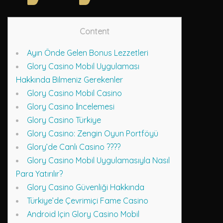
Content
Ayın Önde Gelen Bonus Lezzetleri
Glory Casino Mobil Uygulaması
Hakkında Bilmeniz Gerekenler
Glory Casino Mobil Casino
Glory Casino İncelemesi
Glory Casino Türkiye
Glory Casino: Zengin Oyun Portföyü
Glory’de Canlı Casino ????
Glory Casino Mobil Uygulamasıyla Nasıl
Para Yatırılır?
Glory Casino Güvenliği Hakkında
Türkiye’de Çevrimiçi Fame Casino
Android Için Glory Casino Mobil