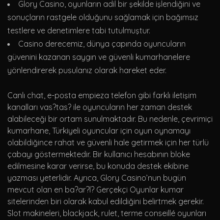
Glory Casino, oyunların adil bir şekilde işlendiğini ve
sonuçların rastgele olduğunu sağlamak için bağımsız
testlere ve denetimlere tabi tutulmuştur.
Casino derecemiz, dünya çapında oyuncuların
güvenini kazanan saygın ve güvenli kumarhanelere
yönlendirerek pusulanız olarak hareket eder.
Canlı chat, e-posta empieza telefon gibi farklı iletişim
kanalları vas?tas? ile oyuncuların her zaman destek
alabileceği bir ortam sunulmaktadır. Bu nedenle, çevrimiçi
kumarhane, Türkiyeli oyuncular için oyun oynamayı
olabildiğince rahat ve güvenli hale getirmek için her türlü
çabayı göstermektedir. Bir kullanıcı hesabının bloke
edilmesine karar verirse, bu konuda destek ekibine
yazması yeterlidir. Ayrıca, Glory Casino’nun bugün
mevcut olan en ba?ar?l? Gerçekçi Oyunlar kumar
sitelerinden biri olarak kabul edildiğini belirtmek gerekir.
Slot makineleri, blackjack, rulet, terme conseillé oyunları