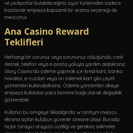
ve jackpotlar bulabileceğiniz oyun türlerinden sadece
bazılarıdır empieza kapsamlı bir arama seçeneği de
mevcuttur.
Ana Casino Reward
Teklifleri
Herhangi bir sorunuz veya sorununuz olduğunda, canlı
destek, telefon veya e-posta yoluyla yardım alabilirsiniz.
Glory Casino’da ödeme yapmak için kredi kartı, banka
havalesi, e-cüzdan veya ön ödemeli kart gibi çeşitli
yöntemleri kullanabilirsiniz. Ödeme yöntemleri ülkeye
empieza kullanılan para birimine bağlı olarak değişiklik
gösterebilir.
Kullanıcı bu simgeye tıkladığında, w tamtym miejscu
ekrana açılan kulübün güvenilir sitesine ulaşır. Burada
hiçbir tarayıcı arayüzü özelliği ve gereksiz sekmeler