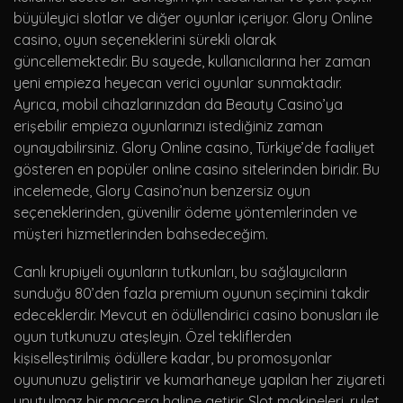
büyüleyici slotlar ve diğer oyunlar içeriyor. Glory Online
casino, oyun seçeneklerini sürekli olarak
güncellemektedir. Bu sayede, kullanıcılarına her zaman
yeni empieza heyecan verici oyunlar sunmaktadır.
Ayrıca, mobil cihazlarınızdan da Beauty Casino’ya
erişebilir empieza oyunlarınızı istediğiniz zaman
oynayabilirsiniz. Glory Online casino, Türkiye’de faaliyet
gösteren en popüler online casino sitelerinden biridir. Bu
incelemede, Glory Casino’nun benzersiz oyun
seçeneklerinden, güvenilir ödeme yöntemlerinden ve
müşteri hizmetlerinden bahsedeceğim.
Canlı krupiyeli oyunların tutkunları, bu sağlayıcıların
sunduğu 80’den fazla premium oyunun seçimini takdir
edeceklerdir. Mevcut en ödüllendirici casino bonusları ile
oyun tutkunuzu ateşleyin. Özel tekliflerden
kişiselleştirilmiş ödüllere kadar, bu promosyonlar
oyununuzu geliştirir ve kumarhaneye yapılan her ziyareti
unutulmaz bir macera haline getirir. Slot makineleri, rulet,